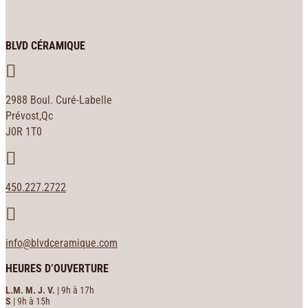
BLVD CÉRAMIQUE

2988 Boul. Curé-Labelle
Prévost,Qc
J0R 1T0

450.227.2722

info@blvdceramique.com
HEURES D’OUVERTURE
L.M. M. J. V.
| 9h à 17h
S
| 9h à 15h