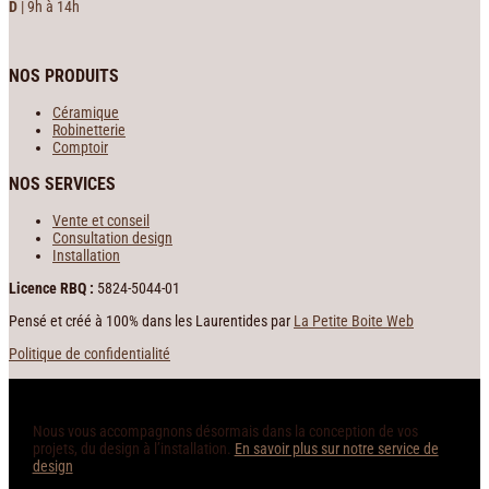
D
| 9h à 14h
NOS PRODUITS
Céramique
Robinetterie
Comptoir
NOS SERVICES
Vente et conseil
Consultation design
Installation
Licence RBQ :
5824-5044-01
Pensé et créé à 100% dans les Laurentides par
La Petite Boite Web
Politique de confidentialité
Nous vous accompagnons désormais dans la conception de vos
projets, du design à l’installation.
En savoir plus sur notre service de
design