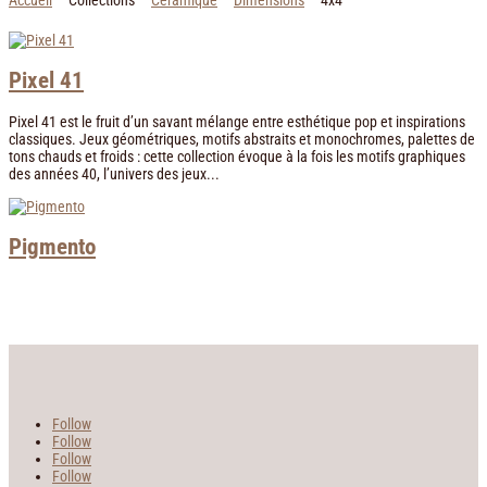
Accueil
Collections
Céramique
Dimensions
4x4
Pixel 41
Pixel 41 est le fruit d’un savant mélange entre esthétique pop et inspirations
classiques. Jeux géométriques, motifs abstraits et monochromes, palettes de
tons chauds et froids : cette collection évoque à la fois les motifs graphiques
des années 40, l’univers des jeux...
Pigmento
Follow
Follow
Follow
Follow