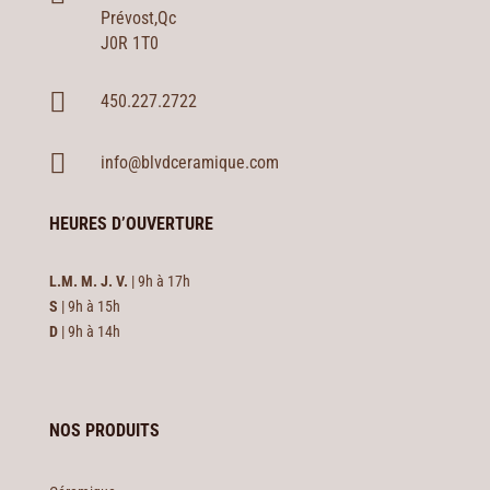
Prévost,Qc
J0R 1T0

450.227.2722

info@blvdceramique.com
HEURES D’OUVERTURE
L.M. M. J. V.
| 9h à 17h
S
| 9h à 15h
D
| 9h à 14h
NOS PRODUITS