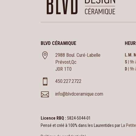
BLVD CÉRAMIQUE
HEUR

2988 Boul. Curé-Labelle
L.M. M
Prévost,Qc
S
| 9h 
J0R 1T0
D
| 9h 

450.227.2722

info@blvdceramique.com
Licence RBQ :
5824-5044-01
Pensé et créé à 100% dans les Laurentides par
La Petit