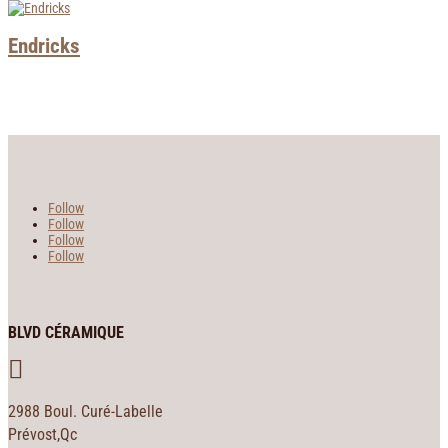
Endricks
Follow
Follow
Follow
Follow
BLVD CÉRAMIQUE

2988 Boul. Curé-Labelle
Prévost,Qc