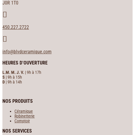
J0R 1T0

450.227.2722

info@blvdceramique.com
HEURES D’OUVERTURE
L.M. M. J. V.
| 9h à 17h
S
| 9h à 15h
D
| 9h à 14h
NOS PRODUITS
Céramique
Robinetterie
Comptoir
NOS SERVICES