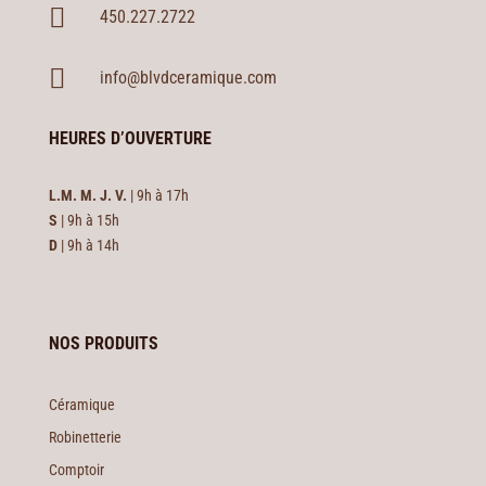

450.227.2722

info@blvdceramique.com
HEURES D’OUVERTURE
L.M. M. J. V.
| 9h à 17h
S
| 9h à 15h
D
| 9h à 14h
NOS PRODUITS
Céramique
Robinetterie
Comptoir