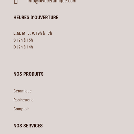

info@blvdceramique.com
HEURES D’OUVERTURE
L.M. M. J. V.
| 9h à 17h
S
| 9h à 15h
D
| 9h à 14h
NOS PRODUITS
Céramique
Robinetterie
Comptoir
NOS SERVICES