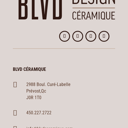
BLVD CÉRAMIQUE

2988 Boul. Curé-Labelle
Prévost,Qc
J0R 1T0

450.227.2722