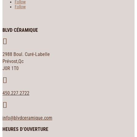
Follow
Follow
BLVD CÉRAMIQUE

2988 Boul. Curé-Labelle
Prévost,Qc
J0R 1T0

450.227.2722

info@blvdceramique.com
HEURES D’OUVERTURE