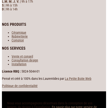
L.M. M. J. V.
| 9h à 17h
S
| 9h à 15h
D
| 9h à 14h
NOS PRODUITS
Céramique
Robinetterie
Comptoir
NOS SERVICES
Vente et conseil
Consultation design
Installation
Licence RBQ :
5824-5044-01
Pensé et créé à 100% dans les Laurentides par
La Petite Boite Web
Politique de confidentialité
Nous vous accompagnons désormais dans la conception de vos
projets, du design à l’installation.
En savoir plus sur notre service de