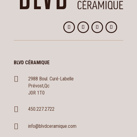
BLVD CÉRAMIQUE

2988 Boul. Curé-Labelle
Prévost,Qc
J0R 1T0

450.227.2722

info@blvdceramique.com