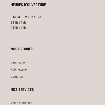
HEURES D’OUVERTURE
L.M. M. J. V.
| 9h à 17h
S
| 9h à 15h
D
| 9h à 14h
NOS PRODUITS
Céramique
Robinetterie
Comptoir
NOS SERVICES
Vente et conseil